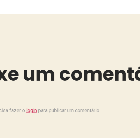
xe um comentá
cisa fazer o
login
para publicar um comentário.