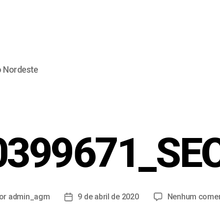
o Nordeste
0399671_SEO
or
admin_agm
9 de abril de 2020
Nenhum comen