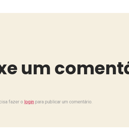
xe um comentá
cisa fazer o
login
para publicar um comentário.