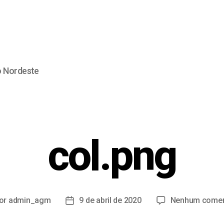
o Nordeste
col.png
or
admin_agm
9 de abril de 2020
Nenhum comen